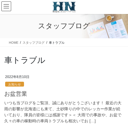
コ
ナ
ン
ビ
テ
ゲ
ン
ー
スタッフブログ
ツ
シ
に
ョ
移
ン
HOME
スタッフブログ
車トラブル
動
に
移
動
車トラブル
2022年8月10日
お知らせ
お盆営業
いつも当ブログをご覧頂、誠にありがとうございます！ 最近の大
雨の影響が北海道にも来て、土砂降りの中でのレッカー作業が続
いており、隊員の皆様には感謝です＞＜ 大雨での事故や、お盆で
久々の車の稼動時の車両トラブルも相次いでお […]