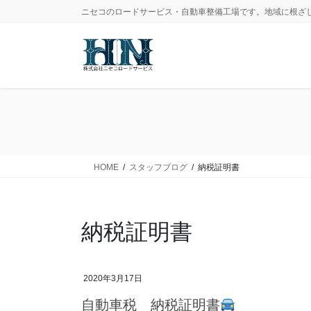
コ
ナ
ニセコのロードサービス・自動車整備工場です。地域に根ざ
ン
ビ
テ
ゲ
ン
ー
ツ
シ
に
ョ
移
ン
動
に
移
動
HOME
スタッフブログ
納税証明書
納税証明書
2020年3月17日
自動車税 納税証明書