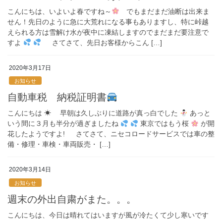
こんにちは、いよいよ春ですね～
でもまだまだ油断は出来ま
せん！先日のように急に大荒れになる事もありますし、特に峠越
えられる方は雪解け水が夜中に凍結しますのでまだまだ要注意で
すよ
さてさて、先日お客様からこん […]
2020年3月17日
お知らせ
自動車税 納税証明書
こんにちは ☀ 早朝は久しぶりに道路が真っ白でした
あっと
いう間に３月も半分が過ぎましたね
東京ではもう桜
が開
花したようですよ! さてさて、ニセコロードサービスでは車の整
備・修理・車検・車両販売・ […]
2020年3月14日
お知らせ
週末の外出自粛がまた。。。
こんにちは、今日は晴れてはいますが風が冷たくて少し寒いです