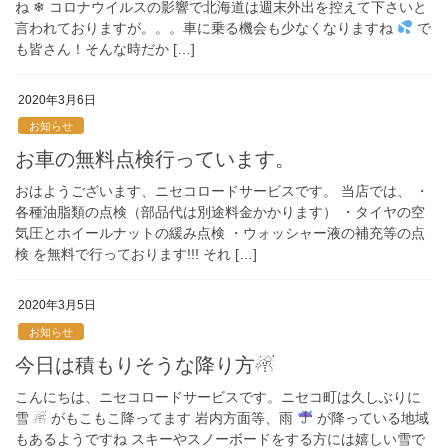
ね ❄ コロナウイルスの影響で北海道は週末外出を控えて下さいと
言われておりますが。。。車に乗る機会も少なくなりますね
で
も皆さん！そんな時だか […]
2020年3月6日
お知らせ
お車の無料点検行っています。
おはようございます、ニセコロードサービスです。 当店では、 ・
各種油脂類の点検（部品代は別途料金かかります） ・タイヤの空
気圧とホイールナットの緩み点検 ・ウォッシャー液の補充等の点
検 を無料で行っております!!! それ […]
2020年3月5日
お知らせ
今日は積もりそうな降り方☃
こんにちは、ニセコロードサービスです。ニセコ町は久しぶりに
雪 ☃ がもこもこ降ってます 岩内方面等、雨
が降っている地域
もあるようですね スキーやスノーボードをする方には嬉しい雪で