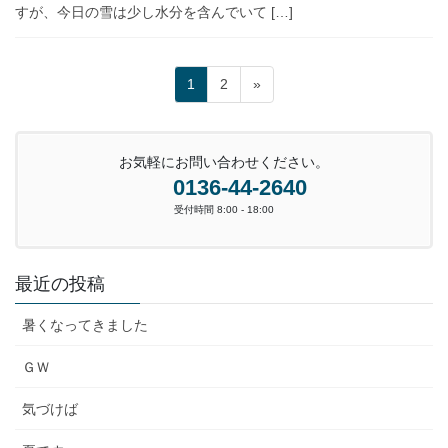
すが、今日の雪は少し水分を含んでいて […]
投
ペ
ペ
1
2
»
稿
ー
ー
ジ
ジ
の
お気軽にお問い合わせください。
ペ
0136-44-2640
ー
受付時間 8:00 - 18:00
ジ
送
り
最近の投稿
暑くなってきました
ＧＷ
気づけば