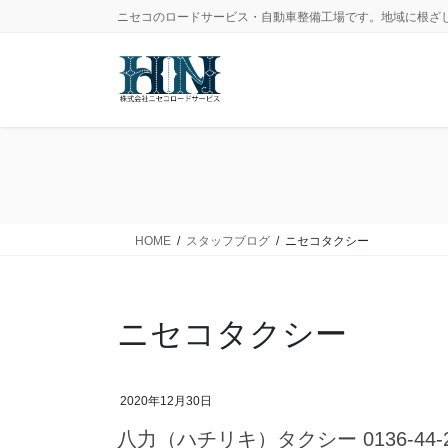
コ
ナ
ニセコのロードサービス・自動車整備工場です。地域に根ざ
ン
ビ
テ
ゲ
ン
ー
ツ
シ
に
ョ
移
ン
動
に
移
動
HOME
スタッフブログ
ニセコタクシー
ニセコタクシー
2020年12月30日
八力（ハチリキ）タクシー 0136-44-2