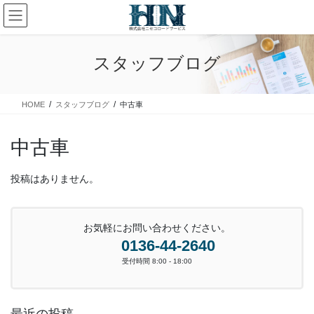
コ
ナ
ン
ビ
テ
ゲ
ン
ー
スタッフブログ
ツ
シ
に
ョ
移
ン
HOME
スタッフブログ
中古車
動
に
移
動
中古車
投稿はありません。
お気軽にお問い合わせください。
0136-44-2640
受付時間 8:00 - 18:00